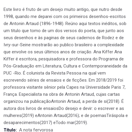
Este livro é fruto de um desejo muito antigo, que nutro desde
1998, quando me deparei com os primeiros desenhos-escritos
de Antonin Artaud (1896-1948). Reúno aqui textos inéditos, sob
um titulo que tomo de um dos versos do poeta, que junto aos
seus desenhos e às paginas de seus cadernos de Rodez e de
Ivry-sur-Seine mostrarão ao publico brasileiro a complexidade
que envolve os seus últimos anos de criação. Ana Kiffer Ana
Kiffer é escritora, pesquisadora e professora do Programa de
Pós-Graduação em Literatura, Cultura e Contemporaneidade da
PUC -Rio. É colunista da Revista Pessoa na qual vem
escrevendo séries de ensaios e de ficções. Em 2018/2019 foi
professora visitante sênior pela Capes na Universidade Paris 7,
França. Especialista na obra de Antonin Artaud, cujas cartas
organizou na publicaçãoAntonin Artaud, a perda de si(2018). É
autora dos livros de ensaiosDo desejo e devir: o escrever e as
mulheres(2019) eAntonin Artaud(2016); e de poemasTiráspola e
desaparecimentos(2017) eTodo mar(2019).
A nota fervorosa
Título: