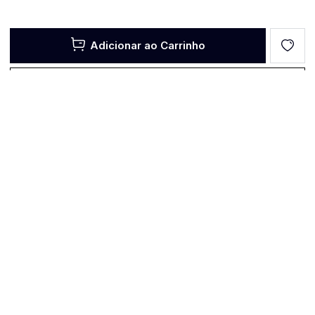
Adicionar ao Carrinho
Ir direto para o pagamento
Comitê invisível
AOS NOSSOS AMIGOS
Que crise é esta que já se arrasta há anos, que migra e ressurge
cada vez com um nome ou motivo diferentes? Que
insurreições são estas que tomam as ruas? Quem são estes
que já não toleram mais os impasses do presente? Numa