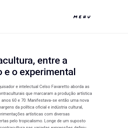
MENU
acultura, entre a
o e o experimental
quisador e intelectual Celso Favaretto aborda as
ntraculturais que marcaram a produção artística
os anos 60 e 70. Manifestava-se então uma nova
argens da política oficial e indústria cultural,
rimentações artísticas com diversas
ertas pelo tropicalismo. Longe de um suposto
a contracultura nas variadas expressões definiu