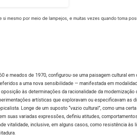
si mesmo por meio de lampejos, e muitas vezes quando toma poss
1960 e meados de 1970, configurou-se uma paisagem cultural em
feridos a uma nova sensibilidade — manifestada em modalidade
 oposição às determinações da racionalidade da modernização c
xperimentações artísticas que exploravam ou especificavam as d
opicalista. Longe de um suposto “vazio cultural”, como uma certa c
a, em suas variadas expressões, definiu atitudes, comportamento
e vitalidade, inclusive, em alguns casos, como resistência às l
itadura.