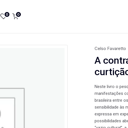
0
0
Celso Favaretto
A contr
curtiçã
Neste livro o pes
manifestações co
brasileira entre 
sensibilidade às m
expressa em expe
possibilidades ab
“vazio cultural”, 