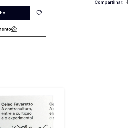
Compartilhar:
nho
mento