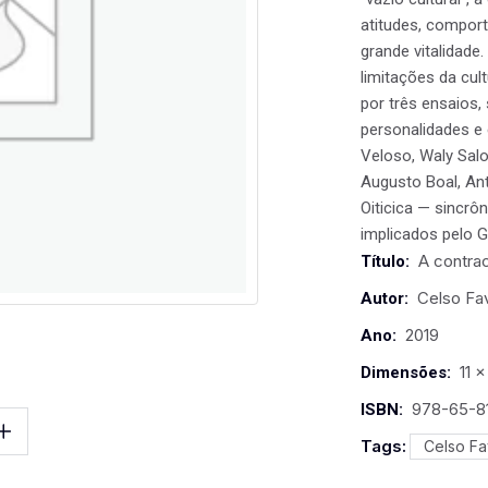
atitudes, compor
grande vitalidade.
limitações da cul
por três ensaios,
personalidades e
Veloso, Waly Salo
Augusto Boal, Ant
Oiticica — sincrô
implicados pelo Go
A contrac
Título:
Celso Fa
Autor:
2019
Ano:
11 
Dimensões:
978-65-8
ISBN:
Tags:
Celso Fa